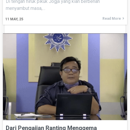
Di tengah hiruk pikuk Jogja yang kian berbenah
menyambut masa,…
Read More
11
MAY, 25
Dari Pengajian Ranting Menggema