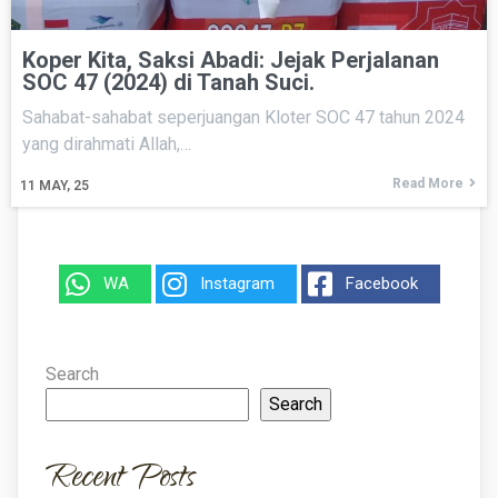
Koper Kita, Saksi Abadi: Jejak Perjalanan
SOC 47 (2024) di Tanah Suci.
Sahabat-sahabat seperjuangan Kloter SOC 47 tahun 2024
yang dirahmati Allah,…
Read More
11
MAY, 25
WA
Instagram
Facebook
Search
Search
Recent Posts