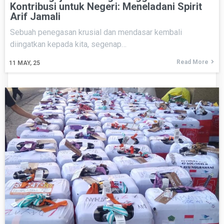
Kontribusi untuk Negeri: Meneladani Spirit
Arif Jamali
Sebuah penegasan krusial dan mendasar kembali
diingatkan kepada kita, segenap…
Read More
11
MAY, 25