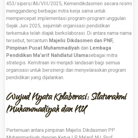
453/sipers/A6/VIII/2025, Kemendikdasmen secara resmi
menggandeng berbagai mitra kerja sama untuk
mempercepat implementasi program-program unggulan
.
Sejak Juni 2025, sejumlah organisasi pendidikan
terkemuka telah diajak berkolaborasi
.
Di antara nama-nama
tersebut, tercantum
Majelis Dikdasmen dan PNF,
Pimpinan Pusat Muhammadiyah
dan
Lembaga
Pendidikan Ma'arif Nahdlatul Ulama
sebagai mitra
strategis
.
Kemitraan ini menjadi landasan bagi semua
organisasi untuk bersinergi dan menyelaraskan program
pendidikan yang dijalankan
.
Wujud Nyata Kolaborasi: Silaturahmi
Muhammadiyah dan NU
Pertemuan antara pimpinan Majelis Dikdasmen PP
Muhammadiyah dengan Ketua LP Ma'arif NU, Prof.