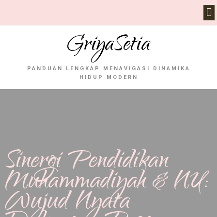
GriyaSetia
PANDUAN LENGKAP MENAVIGASI DINAMIKA
HIDUP MODERN
Sinergi Pendidikan
Muhammadiyah & NU:
Wujud Nyata