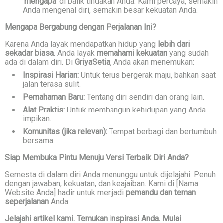
'mengapa'
di balik tindakan Anda. Kami percaya, semakin
Anda mengenal diri, semakin besar kekuatan Anda.
Mengapa Bergabung dengan Perjalanan Ini?
Karena Anda layak mendapatkan hidup yang
lebih dari
sekadar biasa
. Anda layak
memahami kekuatan
yang sudah
ada di dalam diri. Di
GriyaSetia
, Anda akan menemukan:
Inspirasi Harian:
Untuk terus bergerak maju, bahkan saat
jalan terasa sulit.
Pemahaman Baru:
Tentang diri sendiri dan orang lain.
Alat Praktis:
Untuk membangun kehidupan yang Anda
impikan.
Komunitas (jika relevan):
Tempat berbagi dan bertumbuh
bersama.
Siap Membuka Pintu Menuju Versi Terbaik Diri Anda?
Semesta di dalam diri Anda menunggu untuk dijelajahi. Penuh
dengan jawaban, kekuatan, dan keajaiban. Kami di [Nama
Website Anda] hadir untuk menjadi
pemandu dan teman
seperjalanan
Anda.
Jelajahi artikel kami. Temukan inspirasi Anda. Mulai