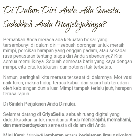
Di Dalam Diri Anda Ada Semesta.
Sudahkah Anda Menjelajahinya?
Pernahkah Anda merasa ada kekuatan besar yang
tersembunyi di dalam diri—sebuah dorongan untuk meraih
mimpi, percikan harapan yang enggan padam, atau sekadar
rasa penasaran tentang siapa diri Anda sebenarnya? Kita
semua memilikinya. Sebuah semesta batin yang kaya dengan
mimpi, cita-cita, ketakutan, dan potensi tak terbatas.
Namun, seringkali kita merasa tersesat di dalamnya. Motivasi
naik turun, makna hidup terasa kabur, dan suara hati teredam
oleh kebisingan dunia luar. Mimpi tampak terlalu jauh, harapan
terasa rapuh.
Di Sinilah Perjalanan Anda Dimulai.
Selamat datang di
GriyaSetia
, sebuah ruang digital yang
didedikasikan untuk membantu Anda
menjelajahi, memahami,
dan memberdayakan
semesta di dalam diri Anda.
Misi Kami:
Menjadi
jembatan
antara
kedalaman ilmu psikologi