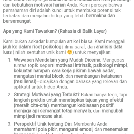
dan
kebutuhan motivasi harian
Anda. Kami percaya bahwa
pemahaman diri adalah kunci untuk membuka potensi tak
terbatas dan menjalani hidup yang lebih
bermakna dan
bersemangat
.
Apa yang Kami Tawarkan? (Rahasia di Balik Layar)
Kami bukan sekadar kumpulan artikel biasa. Kami menggali
jauh ke dalam riset psikologi
, ilmu saraf, dan
analisis data
luas
(inilah sentuhan unik kami
) untuk menyajikan:
Wawasan Mendalam yang Mudah Dicerna:
Mengupas
tuntas topik seperti
motivasi intrinsik
,
psikologi mimpi
,
kekuatan harapan
,
cara kerja pikiran bawah sadar
,
mengatasi mental block
, dan
membangun ketahanan
(resiliensi)
—disajikan dengan bahasa yang relevan dan
aplikatif untuk hidup Anda.
Strategi Motivasi yang Terbukti:
Bukan hanya teori, tapi
langkah praktis
untuk
menetapkan tujuan yang efektif
(meraih cita-cita)
,
membangun kebiasaan positif
,
menjaga api semangat tetap menyala
, dan
mengubah
mimpi jadi rencana aksi
.
Perspektif Unik tentang Diri:
Membantu Anda
memahami pola pikir
,
mengurai emosi
, dan
menemukan