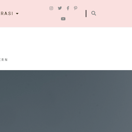
IRASI
ERN