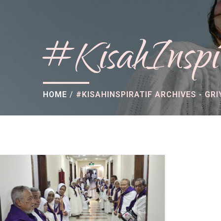
#KisahInspi
HOME
/
#KISAHINSPIRATIF ARCHIVES - GRI