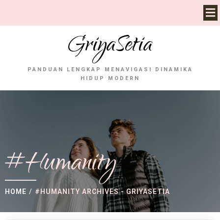
GriyaSetia
PANDUAN LENGKAP MENAVIGASI DINAMIKA
HIDUP MODERN
#Humanity
HOME
/
#HUMANITY ARCHIVES - GRIYASETIA