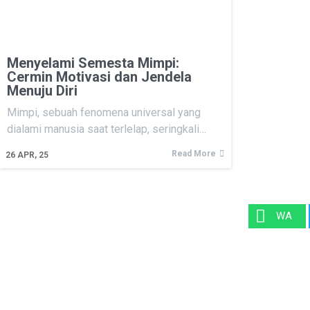
Menyelami Semesta Mimpi:
Cermin Motivasi dan Jendela
Menuju Diri
Mimpi, sebuah fenomena universal yang
dialami manusia saat terlelap, seringkali…
Read More
26
APR, 25
WA