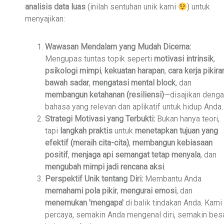
analisis data luas
(inilah sentuhan unik kami
) untuk
menyajikan:
Wawasan Mendalam yang Mudah Dicerna:
Mengupas tuntas topik seperti
motivasi intrinsik
,
psikologi mimpi
,
kekuatan harapan
,
cara kerja pikira
bawah sadar
,
mengatasi mental block
, dan
membangun ketahanan (resiliensi)
—disajikan deng
bahasa yang relevan dan aplikatif untuk hidup Anda.
Strategi Motivasi yang Terbukti:
Bukan hanya teori,
tapi
langkah praktis
untuk
menetapkan tujuan yang
efektif (meraih cita-cita)
,
membangun kebiasaan
positif
,
menjaga api semangat tetap menyala
, dan
mengubah mimpi jadi rencana aksi
.
Perspektif Unik tentang Diri:
Membantu Anda
memahami pola pikir
,
mengurai emosi
, dan
menemukan 'mengapa'
di balik tindakan Anda. Kami
percaya, semakin Anda mengenal diri, semakin bes